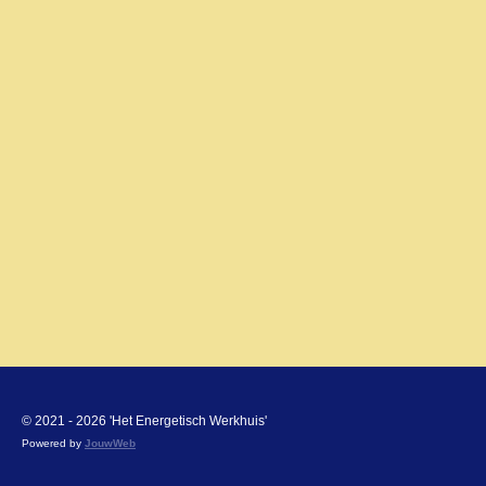
© 2021 - 2026 'Het Energetisch Werkhuis'
Powered by
JouwWeb