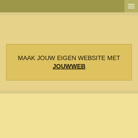
Ga
direct
naar
de
hoofdinhoud
MAAK JOUW EIGEN WEBSITE MET
JOUWWEB