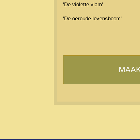
'De violette vlam'
'De oeroude levensboom'
MAAK