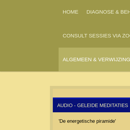
Ga
HOME
DIAGNOSE & BE
direct
naar
de
CONSULT SESSIES VIA ZO
hoofdinhoud
ALGEMEEN & VERWIJZIN
AUDIO - GELEIDE MEDITATIES
'De energetische piramide'